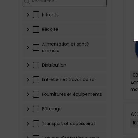
Intrants
Récolte
Alimentation et santé
animale
Distribution
0
Entretien et travail du sol
AGR
mar
Fournitures et équipements
Pâturage
AG
10
Transport et accessoires