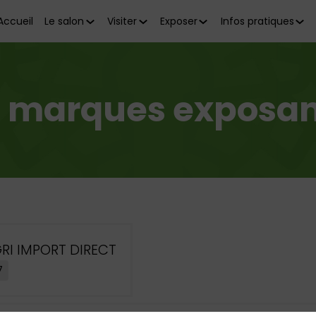
Accueil
Le salon
Visiter
Exposer
Infos pratiques
es marques exposan
RI IMPORT DIRECT
7