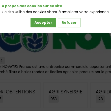
A propos des cookies sur ce site
Ce site utilise des cookies visant à améliorer votre expérience.
Accepter
Refuser
84
I NOVATEX France est une entreprise commerciale appartena
ché filets à balles rondes et ficelles agricoles produits par le gr
RI OBTENTIONS
AGRI SYNERGIE
AGRID
7
053
128