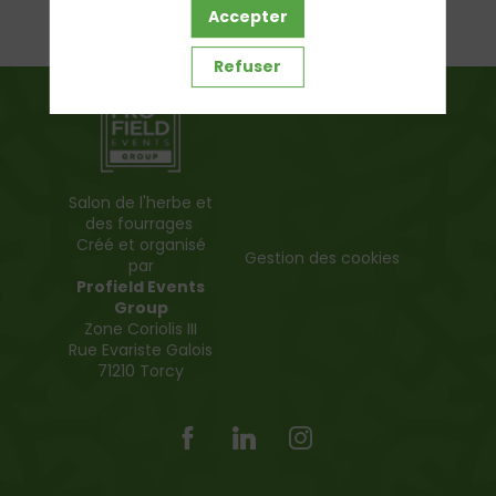
Accepter
Refuser
Politique de confidentialité
Salon de l'herbe et
des fourrages
Créé et organisé
Gestion des cookies
par
Profield Events
Group
Zone Coriolis III
Rue Evariste Galois
71210 Torcy