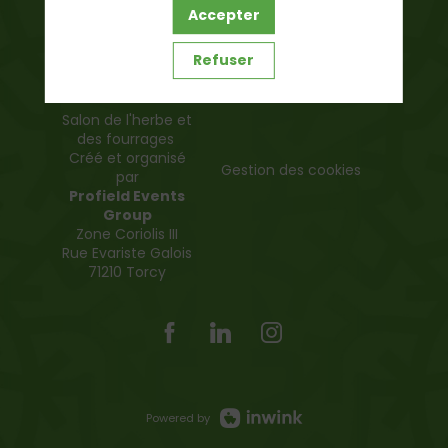
Accepter
Politique de confidentialité
Refuser
Salon de l'herbe et
des fourrages
Créé et organisé
Gestion des cookies
par
Profield Events
Group
Zone Coriolis III
Rue Evariste Galois
71210 Torcy
Powered by