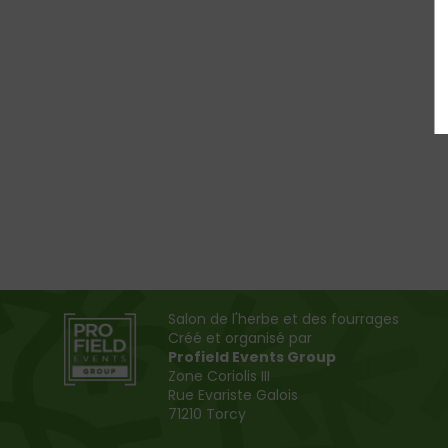
Salon de l'herbe et des fourrages
Créé et organisé par
Profield Events Group
Zone Coriolis III
Rue Evariste Galois
71210 Torcy