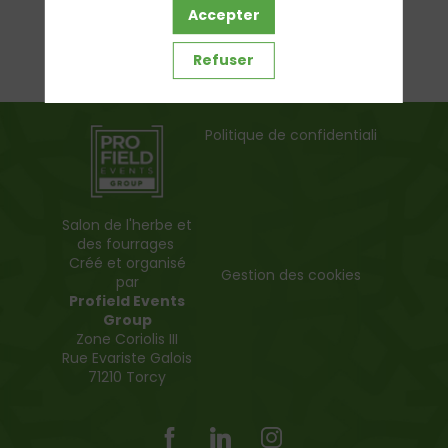
Accepter
Refuser
Politique de confidentialité
Salon de l'herbe et
des fourrages
Créé et organisé
Gestion des cookies
par
Profield Events
Group
Zone Coriolis III
Rue Evariste Galois
71210 Torcy