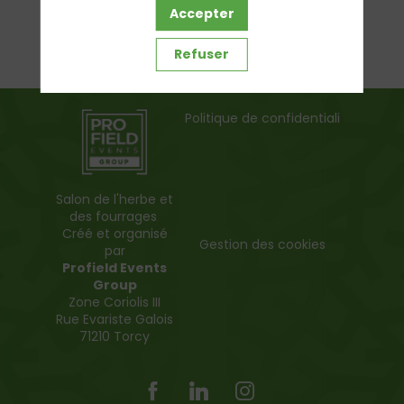
Accepter
Refuser
Politique de confidentialité
Salon de l'herbe et
des fourrages
Créé et organisé
Gestion des cookies
par
Profield Events
Group
Zone Coriolis III
Rue Evariste Galois
71210 Torcy