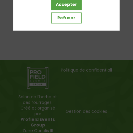
Accepter
Refuser
Politique de confidentialité
Salon de l'herbe et
des fourrages
Créé et organisé
Gestion des cookies
par
Profield Events
Group
Zone Coriolis III