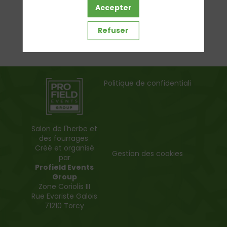
Accepter
Refuser
Politique de confidentialité
Salon de l'herbe et
des fourrages
Créé et organisé
Gestion des cookies
par
Profield Events
Group
Zone Coriolis III
Rue Evariste Galois
71210 Torcy