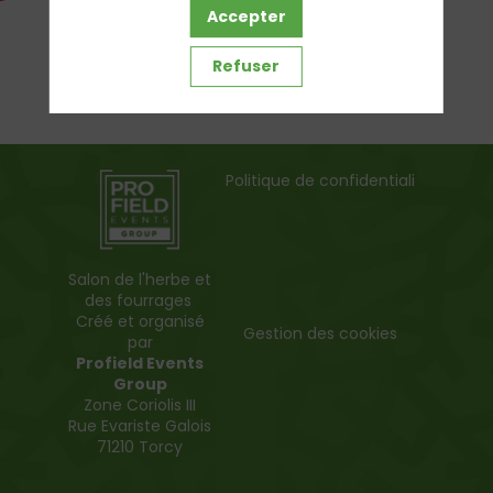
Accepter
Refuser
Politique de confidentialité
Salon de l'herbe et
des fourrages
Créé et organisé
Gestion des cookies
par
Profield Events
Group
Zone Coriolis III
Rue Evariste Galois
71210 Torcy