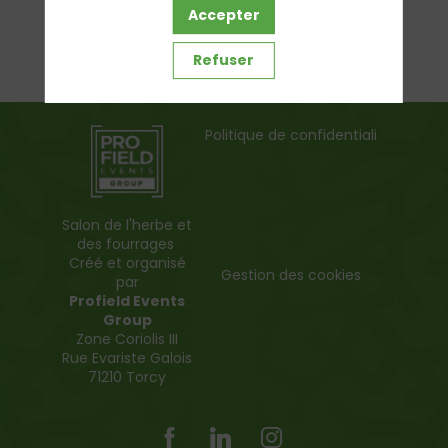
Accepter
Refuser
Politique de confidentialité
Salon de l'herbe et
des fourrages
Créé et organisé
Gestion des cookies
par
Profield Events
Group
Zone Coriolis III
Rue Evariste Galois
71210 Torcy