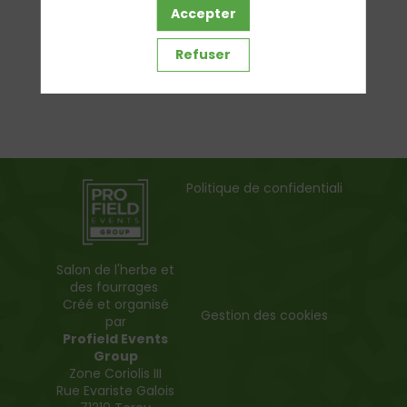
Accepter
Refuser
Politique de confidentialité
Salon de l'herbe et
des fourrages
Créé et organisé
Gestion des cookies
par
Profield Events
Group
Zone Coriolis III
Rue Evariste Galois