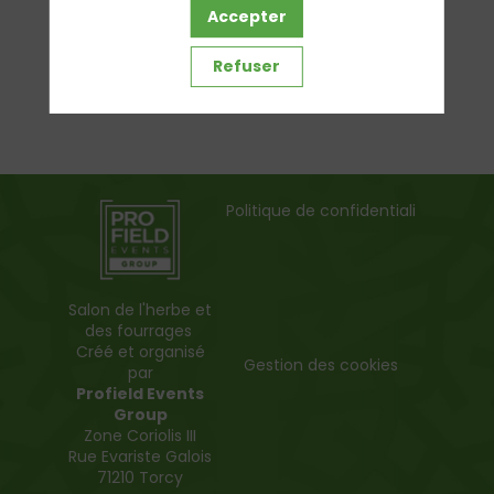
Accepter
Refuser
Politique de confidentialité
Salon de l'herbe et
des fourrages
Créé et organisé
Gestion des cookies
par
Profield Events
Group
Zone Coriolis III
Rue Evariste Galois
71210 Torcy