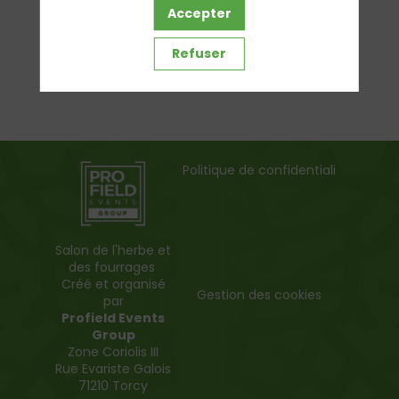
Accepter
Refuser
Politique de confidentialité
Salon de l'herbe et
des fourrages
Créé et organisé
Gestion des cookies
par
Profield Events
Group
Zone Coriolis III
Rue Evariste Galois
71210 Torcy