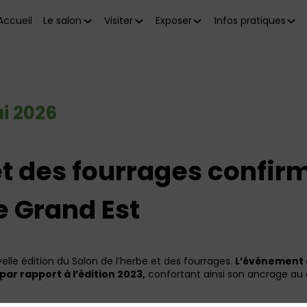
Accueil
Le salon
Visiter
Exposer
Infos pratiques
i 2026
et des fourrages confir
e Grand Est
elle édition du Salon de l’herbe et des fourrages.
L’événement 
par rapport à l’édition 2023,
confortant ainsi son ancrage au 